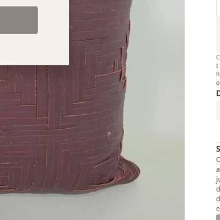
C
I
R
o
O
a
j
d
d
e