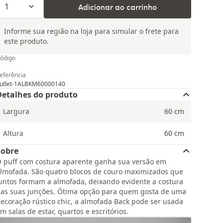
1
Adicionar ao carrinho
Informe sua região na loja para simular o frete para
este produto.
ódigo
eferência
utlet-1ALBKM60000140
Detalhes do produto
Largura
60
cm
Altura
60
cm
Sobre
 puff com costura aparente ganha sua versão em
lmofada. São quatro blocos de couro maximizados que
untos formam a almofada, deixando evidente a costura
as suas junções. Ótima opção para quem gosta de uma
ecoração rústico chic, a almofada Back pode ser usada
m salas de estar, quartos e escritórios.