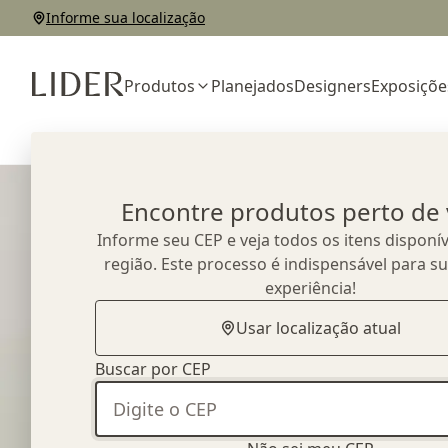
Informe sua localização
Produtos
Planejados
Designers
Exposiçõe
Home
Outlet
Complementos e Decorações
Almofada Back Max
Encontre produtos perto de
Informe seu CEP e veja todos os itens disponív
região. Este processo é indispensável para s
experiência!
Usar localização atual
Buscar por CEP