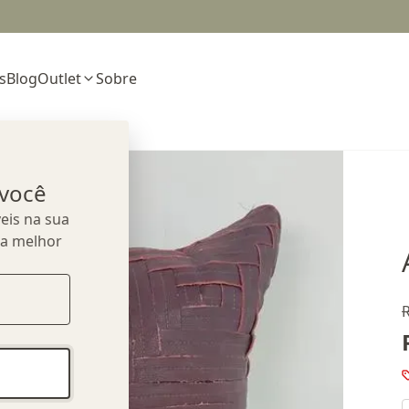
s
Blog
Outlet
Sobre
 você
eis na sua
ua melhor
R