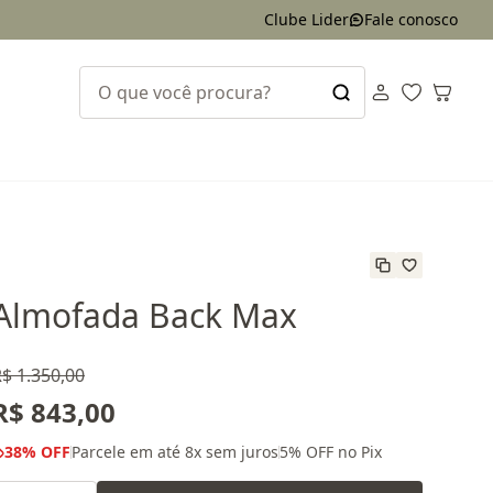
Clube Lider
Fale conosco
Almofada Back Max
$ 1.350,00
R$ 843,00
38
% OFF
Parcele em até
8
x sem juros
5
% OFF no Pix