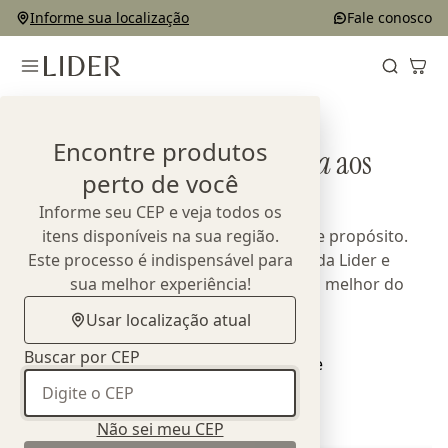
Informe sua localização
Fale conosco
Home
Designers
Encontre produtos
Conheça
quem dá vida
aos
perto de você
produtos Lider
Informe seu CEP e veja todos os
Parcerias que unem talento, técnica e propósito.
itens disponíveis na sua região.
Este processo é indispensável para
Cada coleção expressa a essência da Lider e
reafirma nosso compromisso com o melhor do
sua melhor experiência!
design nacional.
Usar localização atual
Buscar por CEP
Não sei meu CEP