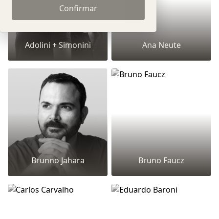
Confirmar
Adolini + Simonini
Ana Neute
Brunno Jahara
Bruno Faucz