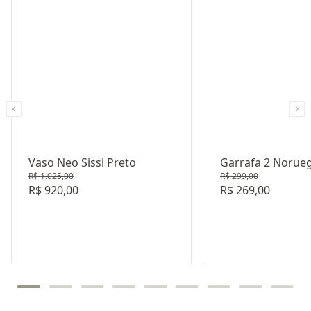
Vaso Neo Sissi Preto
Garrafa 2 Norue
R$ 1.025,00
R$ 299,00
Fosco Ceramica
R$ 920,00
R$ 269,00