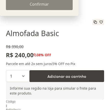
Confirmar
Almofada Basic
R$ 390,00
R$ 240,00
38
% OFF
Parcele em até
2
x sem juros
5
% OFF no Pix
1
Adicionar ao carrinho
Informe sua região na loja para simular o frete para
este produto.
Código
I
Referência