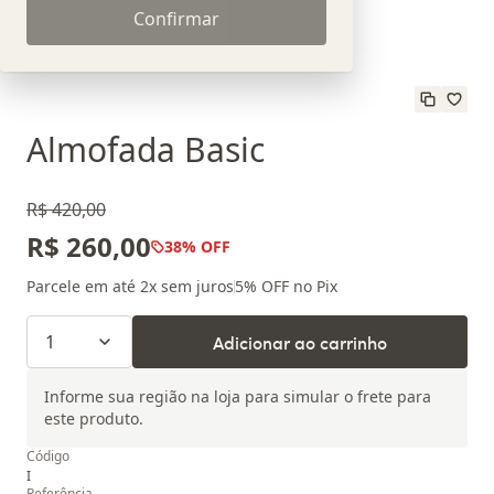
Confirmar
Almofada Basic
R$ 420,00
R$ 260,00
38
% OFF
Parcele em até
2
x sem juros
5
% OFF no Pix
1
Adicionar ao carrinho
Informe sua região na loja para simular o frete para
este produto.
Código
I
Referência