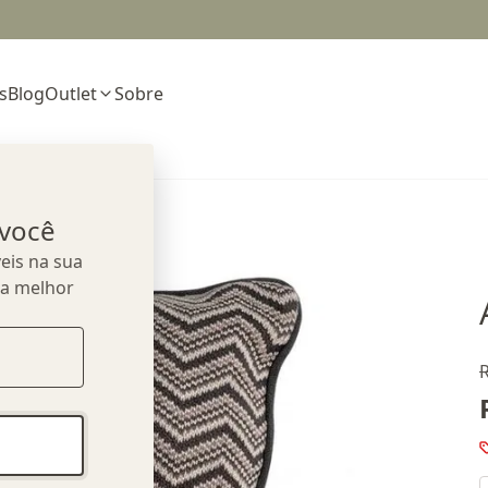
s
Blog
Outlet
Sobre
 você
eis na sua
ua melhor
R