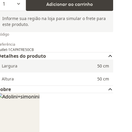
1
Adicionar ao carrinho
Informe sua região na loja para simular o frete para
este produto.
ódigo
eferência
utlet-1CAPATRE50CB
Detalhes do produto
Largura
50
cm
Altura
50
cm
Sobre