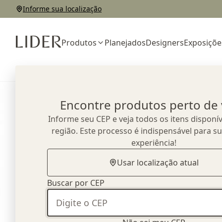
Informe sua localização
Produtos
Planejados
Designers
Exposiçõe
Home
Outlet
Complementos e Decorações
Ateliê Lider
Encontre produtos perto de
Informe seu CEP e veja todos os itens disponív
região. Este processo é indispensável para s
experiência!
Usar localização atual
Buscar por CEP