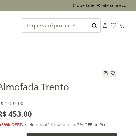
Clube Lider
Fale conosco
Almofada Trento
$ 1.092,00
R$ 453,00
59
% OFF
Parcele em até
4
x sem juros
5
% OFF no Pix