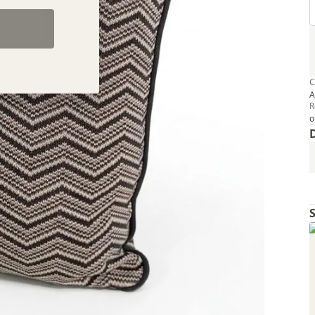
C
A
R
o