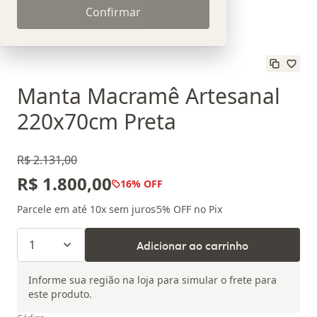
Confirmar
Manta Macramê Artesanal
220x70cm Preta
R$ 2.131,00
R$ 1.800,00
16
% OFF
Parcele em até
10
x sem juros
5
% OFF no Pix
1
Adicionar ao carrinho
Informe sua região na loja para simular o frete para
este produto.