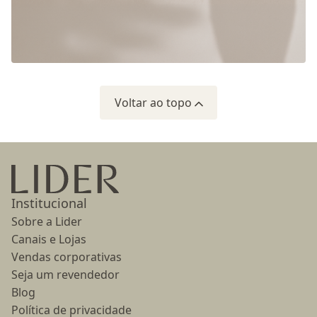
Voltar ao topo
Ir para a página inicial
Institucional
Sobre a Lider
Canais e Lojas
Vendas corporativas
Seja um revendedor
Blog
Política de privacidade