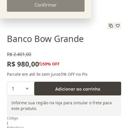
Confirmar
Banco Bow Grande
R$ 2.401,00
R$ 980,00
59
% OFF
Parcele em até
9
x sem juros
5
% OFF no Pix
1
Adicionar ao carrinho
Informe sua região na loja para simular o frete para
este produto.
Código
I
Referência