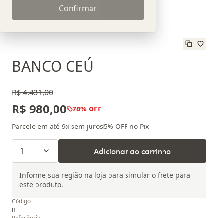
Confirmar
BANCO CEÚ
R$ 4.431,00
R$ 980,00
78
% OFF
Parcele em até
9
x sem juros
5
% OFF no Pix
1
Adicionar ao carrinho
Informe sua região na loja para simular o frete para
este produto.
Código
B
Referência