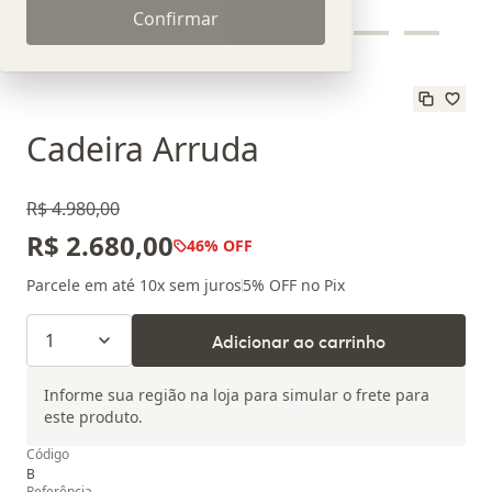
Confirmar
Cadeira Arruda
R$ 4.980,00
R$ 2.680,00
46
% OFF
Parcele em até
10
x sem juros
5
% OFF no Pix
1
Adicionar ao carrinho
Informe sua região na loja para simular o frete para
este produto.
Código
B
Referência