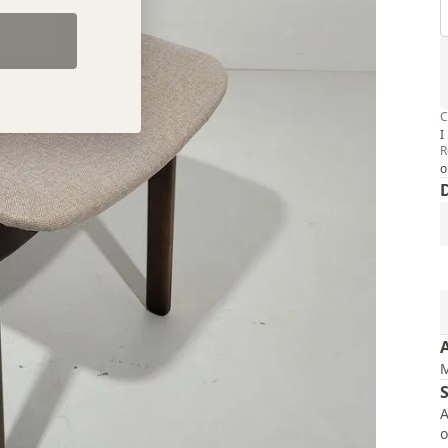
C
I
R
o
A
o