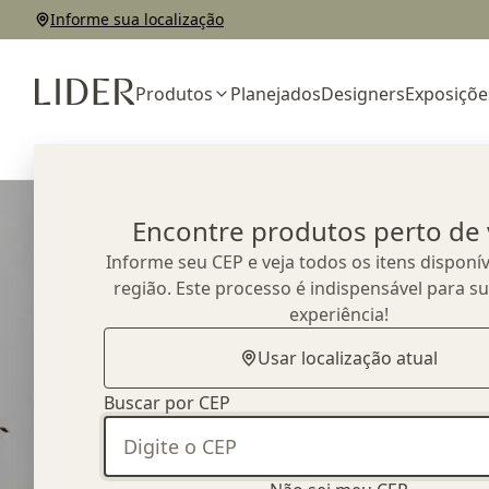
Informe sua localização
Produtos
Planejados
Designers
Exposiçõe
Home
Outlet
Cadeiras
Cadeira Dera sem Braço
Encontre produtos perto de
Informe seu CEP e veja todos os itens disponív
região. Este processo é indispensável para s
experiência!
Usar localização atual
Buscar por CEP