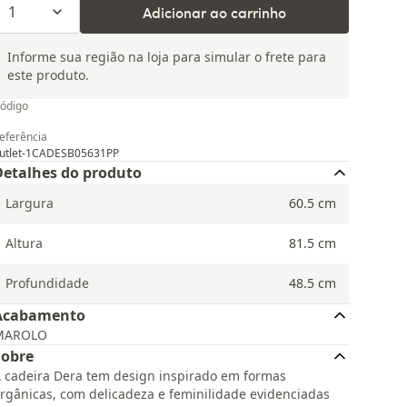
1
Adicionar ao carrinho
Informe sua região na loja para simular o frete para
este produto.
ódigo
eferência
utlet-1CADESB05631PP
Detalhes do produto
Largura
60.5
cm
Altura
81.5
cm
Profundidade
48.5
cm
Acabamento
MAROLO
Sobre
 cadeira Dera tem design inspirado em formas
rgânicas, com delicadeza e feminilidade evidenciadas