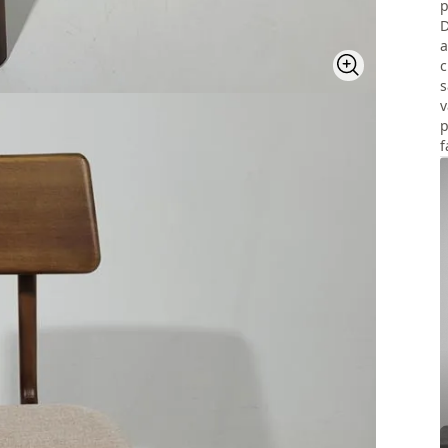
p
D
a
c
s
v
p
f