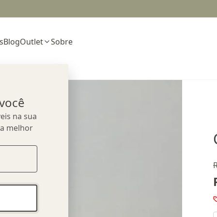
s
Blog
Outlet
Sobre
 você
eis na sua
ua melhor
R