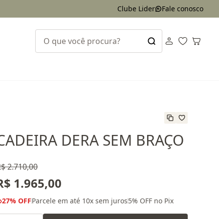
Clube Lider
Fale conosco
CADEIRA DERA SEM BRAÇO
$ 2.710,00
R$ 1.965,00
27
% OFF
Parcele em até
10
x sem juros
5
% OFF no Pix