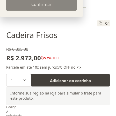
Confirmar
Cadeira Frisos
R$ 6.895,00
R$ 2.972,00
57
% OFF
Parcele em até
10
x sem juros
5
% OFF no Pix
1
Adicionar ao carrinho
Informe sua região na loja para simular o frete para
este produto.
Código
A
Referência