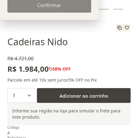
Confirmar
Cadeiras Nido
R$ 4.721,00
R$ 1.984,00
58
% OFF
Parcele em até
10
x sem juros
5
% OFF no Pix
1
Adicionar ao carrinho
Informe sua região na loja para simular o frete para
este produto.
Código
A
Referência