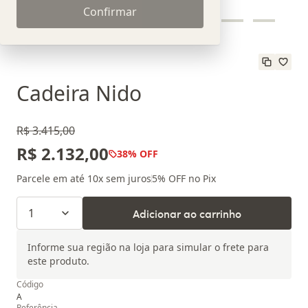
Confirmar
Cadeira Nido
R$ 3.415,00
R$ 2.132,00
38
% OFF
Parcele em até
10
x sem juros
5
% OFF no Pix
1
Adicionar ao carrinho
Informe sua região na loja para simular o frete para
este produto.
Código
A
Referência