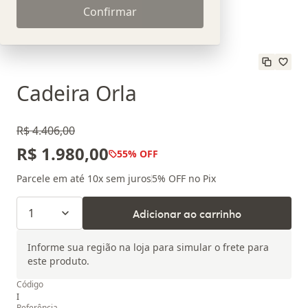
Confirmar
Cadeira Orla
R$ 4.406,00
R$ 1.980,00
55
% OFF
Parcele em até
10
x sem juros
5
% OFF no Pix
1
Adicionar ao carrinho
Informe sua região na loja para simular o frete para
este produto.
Código
I
Referência