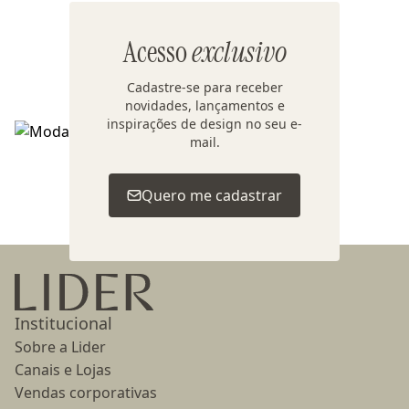
Acesso
exclusivo
Cadastre-se para receber
novidades, lançamentos e
inspirações de design no seu e-
mail.
Voltar ao topo
Quero me cadastrar
Ir para a página inicial
Institucional
Sobre a Lider
Canais e Lojas
Vendas corporativas