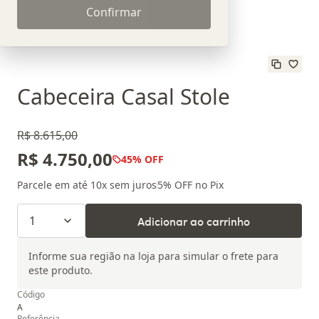
Confirmar
Cabeceira Casal Stole
R$ 8.615,00
R$ 4.750,00
45
% OFF
Parcele em até
10
x sem juros
5
% OFF no Pix
1
Adicionar ao carrinho
Informe sua região na loja para simular o frete para
este produto.
Código
A
Referência