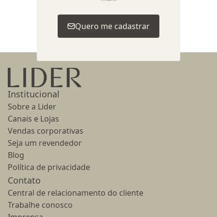
Voltar ao topo
Quero me cadastrar
Ir para a página inicial
Institucional
Sobre a Lider
Canais e Lojas
Vendas corporativas
Seja um revendedor
Blog
Política de privacidade
Contato
Central de relacionamento do cliente
Trabalhe conosco