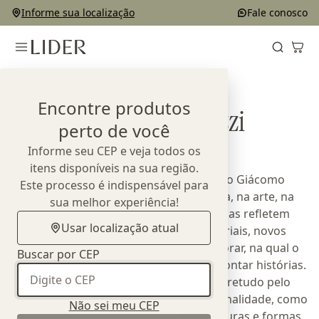
Informe sua localização
Fale conosco
Home
Designers
Giacomo Tomazzi
Encontre produtos
Giacomo Tomazzi
perto de você
Informe seu CEP e veja todos os
itens disponíveis na sua região.
Arquiteto de formação, o designer Diogo Giácomo
Este processo é indispensável para
Tomazzi busca inspiração na arquitetura, na arte, na
sua melhor experiência!
natureza e na cultura nacional. Suas peças refletem
Usar localização atual
sua pesquisa constante em novos materiais, novos
comportamentos e novas formas de morar, na qual o
Buscar por CEP
design se torna uma ferramenta para contar histórias.
Sua linguagem autoral é construída sobretudo pelo
uso de diferentes materiais, pela funcionalidade, como
Não sei meu CEP
a combinação de formas geométricas puras e formas