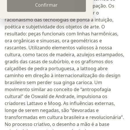
Confirmar
oficialmente, em 2004, sua principal ocupação. Os
produtos LATTOOG têm o mérito de aliar o
racionalismo das tecnologias de ponta à intuição,
poética e subjetividade dos objetos de arte. O
resultado: peças funcionais com linhas harmônicas,
ora orgânicas e sinuosas, ora geométricas e
rascantes. Utilizando elementos valiosos à nossa
cultura, como tacos de madeira, azulejos estampados,
gradis das casas de subúrbio, e os grafismos dos
calçadões de pedra portuguesa, a lattoog abre
caminho em direção à internacionalização do design
brasileiro sem perder sua ginga carioca. Um
movimento similar ao conceito de “antropofagia
cultural” de Oswald de Andrade, impulsiona os
criadores Lattavo e Moog. As influências externas,
longe de serem negadas, são “devoradas e
transformadas em cultura brasileira e revolucionária”.
No processo criativo, o desenho a mão é a base