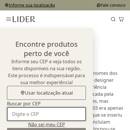
Informe sua localização
Fale conosco
Home
Designers
Lattoog
Encontre produtos
Lattoog
perto de você
Informe seu CEP e veja todos os
itens disponíveis na sua região.
LATTOOG, mais do que a fusão entre os nomes dos
Este processo é indispensável para
sócios, o arquiteto Leonardo Lattavo e o designer
sua melhor experiência!
Pedro Moog, é a proposta de uma experiência
Usar localização atual
inovadora em design e arquitetura, marcada pela
pluralidade de duas formações diferentes, mas
Buscar por CEP
complementares. O que entre 1998 e 2003 era apenas
um hobby, um exercício de criatividade que se inseriu
nas atividades artísticas da dupla – que incluíam
Não sei meu CEP
também pintura, escultura e desenho –, tornou-se