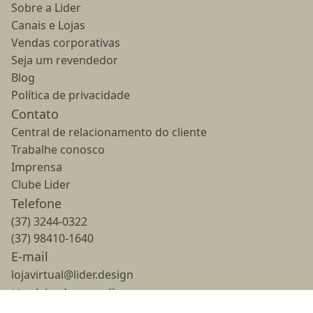
Sobre a Lider
Canais e Lojas
Vendas corporativas
Seja um revendedor
Blog
Política de privacidade
Contato
Central de relacionamento do cliente
Trabalhe conosco
Imprensa
Clube Lider
Telefone
(37) 3244-0322
(37) 98410-1640
E-mail
lojavirtual@lider.design
Horário de atendimento
Segunda a sexta - 8h às 18h