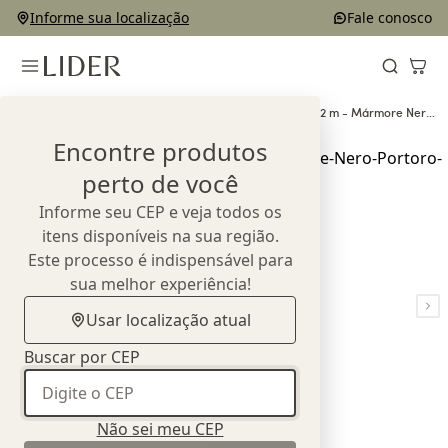
Informe sua localização
Fale conosco
Home
Outlet
Mesas de
Mesa de Jantar Tríplice - 2,2 m - Mármore Nero
Jantar
Portoro Anticato
Encontre produtos
perto de você
Informe seu CEP e veja todos os
itens disponíveis na sua região.
Este processo é indispensável para
sua melhor experiência!
Usar localização atual
Buscar por CEP
Não sei meu CEP