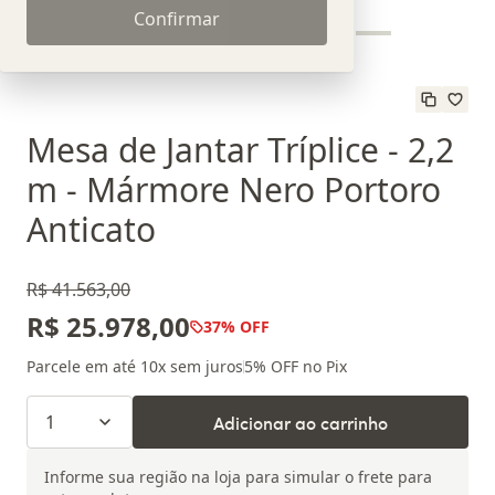
Confirmar
Mesa de Jantar Tríplice - 2,2
m - Mármore Nero Portoro
Anticato
R$ 41.563,00
R$ 25.978,00
37
% OFF
Parcele em até
10
x sem juros
5
% OFF no Pix
1
Adicionar ao carrinho
Informe sua região na loja para simular o frete para