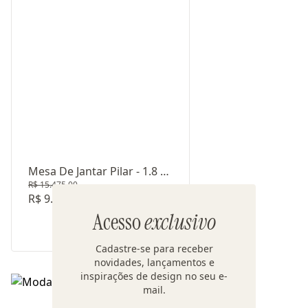
Mesa De Jantar Pilar - 1.8 M
R$ 15.475,00
- Nogueira
R$ 9.675,00
Acesso
exclusivo
Cadastre-se para receber
novidades, lançamentos e
inspirações de design no seu e-
mail.