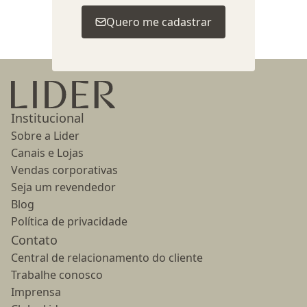
Voltar ao topo
Quero me cadastrar
Ir para a página inicial
Institucional
Sobre a Lider
Canais e Lojas
Vendas corporativas
Seja um revendedor
Blog
Política de privacidade
Contato
Central de relacionamento do cliente
Trabalhe conosco
Imprensa