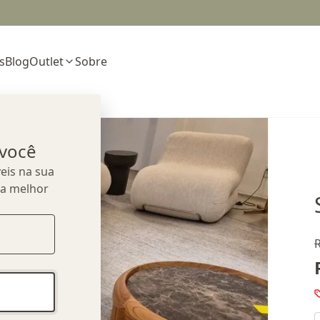
s
Blog
Outlet
Sobre
 você
eis na sua
ua melhor
R