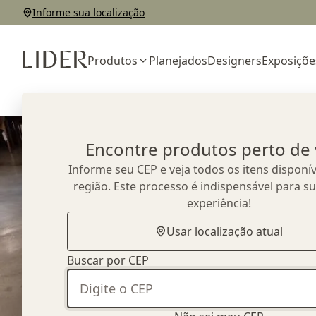
Informe sua localização
Produtos
Planejados
Designers
Exposiçõe
Home
Outlet
Sofás
Sofá Amana
Encontre produtos perto de
Informe seu CEP e veja todos os itens disponív
região. Este processo é indispensável para s
experiência!
Usar localização atual
Buscar por CEP