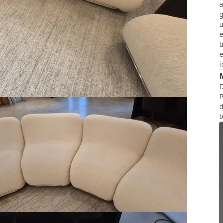
a
g
u
e
t
e
i
D
P
d
t