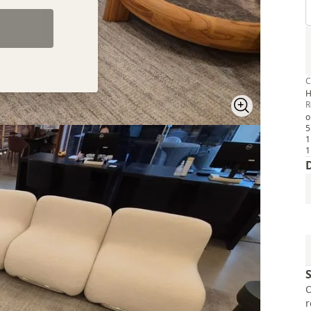
C
R
o
5
1
1
O
r