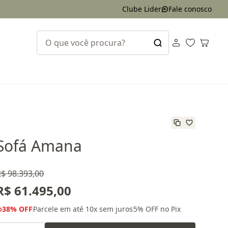
Clube Lider
Fale conosco
Sofá Amana
$ 98.393,00
R$ 61.495,00
38
% OFF
Parcele em até
10
x sem juros
5
% OFF no Pix