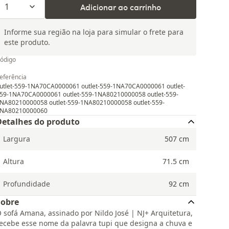
1
Adicionar ao carrinho
Informe sua região na loja para simular o frete para
este produto.
ódigo
H
eferência
utlet-559-1NA70CA0000061 outlet-559-1NA70CA0000061 outlet-
59-1NA70CA0000061 outlet-559-1NA80210000058 outlet-559-
NA80210000058 outlet-559-1NA80210000058 outlet-559-
NA80210000060
Detalhes do produto
Largura
507
cm
Altura
71.5
cm
Profundidade
92
cm
Sobre
 sofá Amana, assinado por Nildo José | NJ+ Arquitetura,
ecebe esse nome da palavra tupi que designa a chuva e