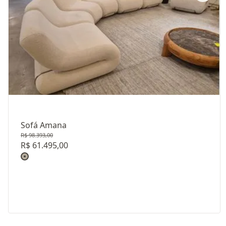
Sofá Amana
R$ 98.393,00
R$ 61.495,00
Revestimento: LINHO LISO D22009 - LINHO LISO B22