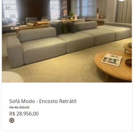
029
Sofá Modo - Encosto Retrátil
R$ 46.330,00
R$ 28.956,00
Revestimento: TECIDO LINHO LISO H22139