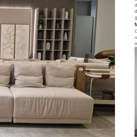
d
d
g
O
u
a