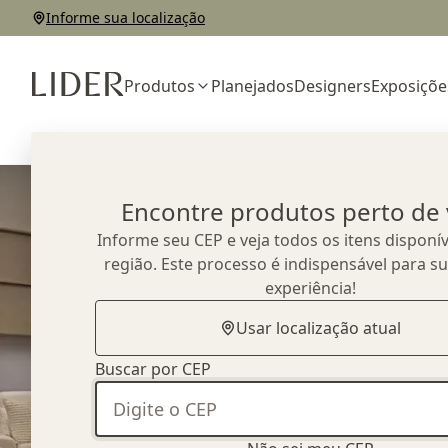
Informe sua localização
Produtos
Planejados
Designers
Exposiçõe
Home
Outlet
Sofás
Sofá Wow
Encontre produtos perto de
Informe seu CEP e veja todos os itens disponív
região. Este processo é indispensável para s
experiência!
Usar localização atual
Buscar por CEP