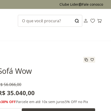
Clube Lider
Fale conosco
Sofá Wow
$ 56.066,00
R$ 35.040,00
38
% OFF
Parcele em até
10
x sem juros
5
% OFF no Pix