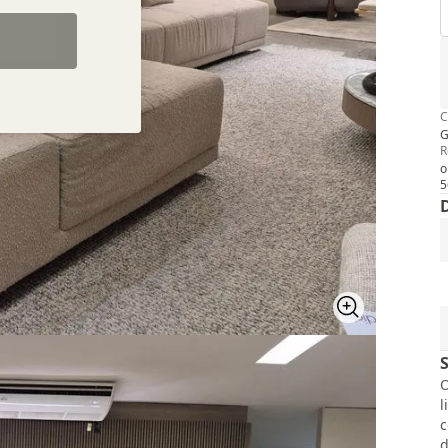
C
R
o
5
O
l
c
d