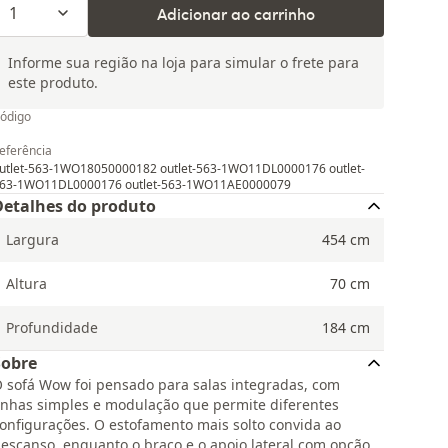
1
Adicionar ao carrinho
Informe sua região na loja para simular o frete para
este produto.
ódigo
G
eferência
utlet-563-1WO18050000182 outlet-563-1WO11DL0000176 outlet-
63-1WO11DL0000176 outlet-563-1WO11AE0000079
Detalhes do produto
Largura
454
cm
Altura
70
cm
Profundidade
184
cm
Sobre
 sofá Wow foi pensado para salas integradas, com
inhas simples e modulação que permite diferentes
onfigurações. O estofamento mais solto convida ao
escanso, enquanto o braço e o apoio lateral com opção