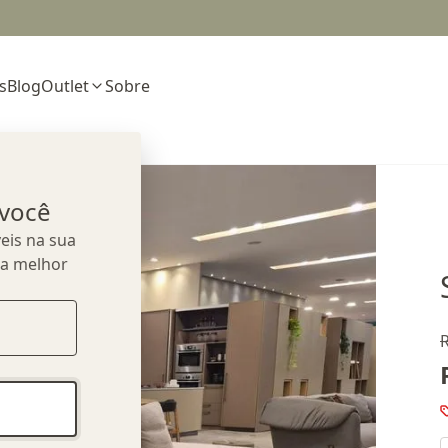
s
Blog
Outlet
Sobre
 você
eis na sua
ua melhor
R