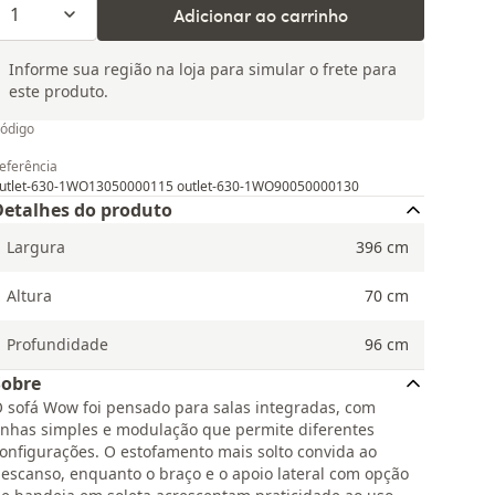
1
Adicionar ao carrinho
Informe sua região na loja para simular o frete para
este produto.
ódigo
eferência
utlet-630-1WO13050000115 outlet-630-1WO90050000130
Detalhes do produto
Largura
396
cm
Altura
70
cm
Profundidade
96
cm
Sobre
 sofá Wow foi pensado para salas integradas, com
inhas simples e modulação que permite diferentes
onfigurações. O estofamento mais solto convida ao
escanso, enquanto o braço e o apoio lateral com opção