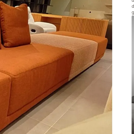
d
d
g