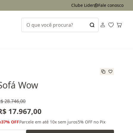
Clube Lider
Fale conosco
Sofá Wow
$ 28.746,00
R$ 17.967,00
37
% OFF
Parcele em até
10
x sem juros
5
% OFF no Pix