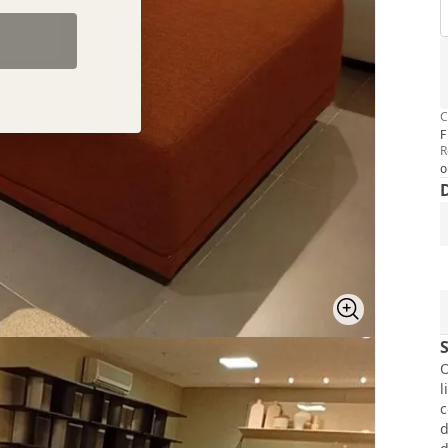
C
F
R
o
O
l
c
d