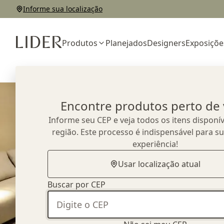
Informe sua localização
Produtos
Planejados
Designers
Exposiçõe
Home
Outlet
Sofás
Sofá Wow
Encontre produtos perto de
Informe seu CEP e veja todos os itens disponív
região. Este processo é indispensável para s
experiência!
Usar localização atual
Buscar por CEP