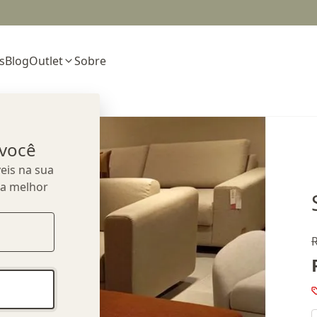
s
Blog
Outlet
Sobre
 você
eis na sua
ua melhor
R