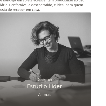
e bandeja em soleta acrescentam praticidade ao uso
iário. Confortável e descontraído, é ideal para quem
osta de receber em casa.
Designer
Estúdio Lider
Ver mais