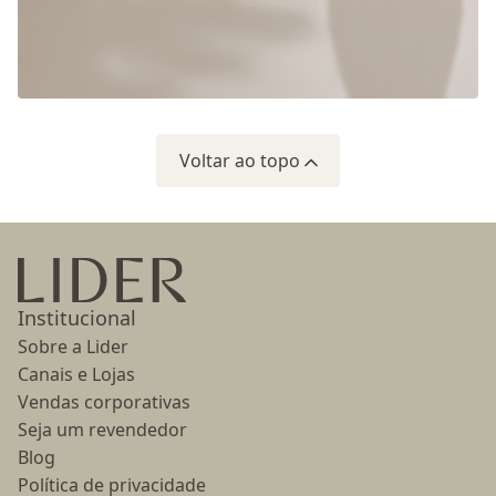
Voltar ao topo
Ir para a página inicial
Institucional
Sobre a Lider
Canais e Lojas
Vendas corporativas
Seja um revendedor
Blog
Política de privacidade