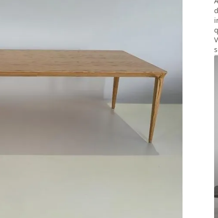
A
d
i
q
V
s