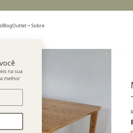
s
Blog
Outlet
Sobre
 você
eis na sua
ua melhor
R