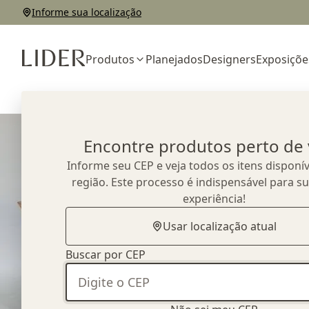
Informe sua localização
Produtos
Planejados
Designers
Exposiçõe
Home
Outlet
Mesas de Jantar
Mesa de Jantar Miss
Encontre produtos perto de
Informe seu CEP e veja todos os itens disponív
região. Este processo é indispensável para s
experiência!
Usar localização atual
Buscar por CEP