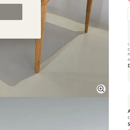
C
C
R
o