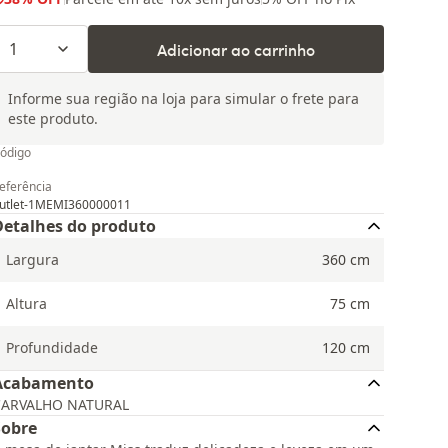
1
Adicionar ao carrinho
Informe sua região na loja para simular o frete para
este produto.
ódigo
eferência
utlet-1MEMI360000011
Detalhes do produto
Largura
360
cm
Altura
75
cm
Profundidade
120
cm
Acabamento
CARVALHO NATURAL
Sobre