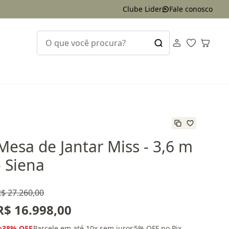
Clube Lider
Fale conosco
Mesa de Jantar Miss - 3,6 m
- Siena
$ 27.260,00
R$ 16.998,00
38
% OFF
Parcele em até
10
x sem juros
5
% OFF no Pix