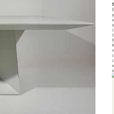
É
p
a
q
c
O
f
R
m
c
c
a
t