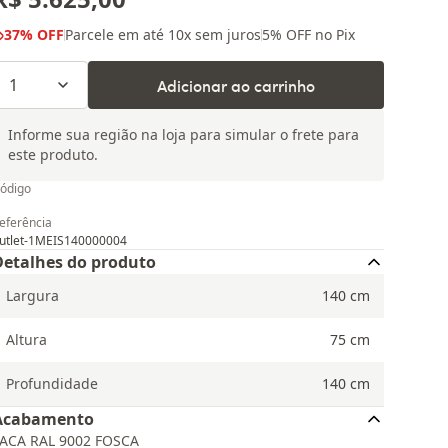
37
% OFF
Parcele em até
10
x sem juros
5
% OFF no Pix
1
Adicionar ao carrinho
Informe sua região na loja para simular o frete para
este produto.
ódigo
eferência
utlet-1MEIS140000004
Detalhes do produto
Largura
140
cm
Altura
75
cm
Profundidade
140
cm
Acabamento
ACA RAL 9002 FOSCA