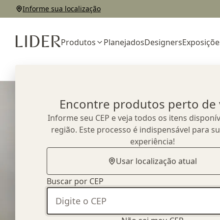
Informe sua localização
Produtos
Planejados
Designers
Exposiçõe
Home
Outlet
Mesas de Jantar
Mesa de Jantar Plissê
Encontre produtos perto de
Informe seu CEP e veja todos os itens disponív
região. Este processo é indispensável para s
experiência!
Usar localização atual
Buscar por CEP