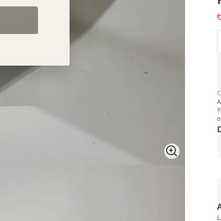
C
A
R
o
L