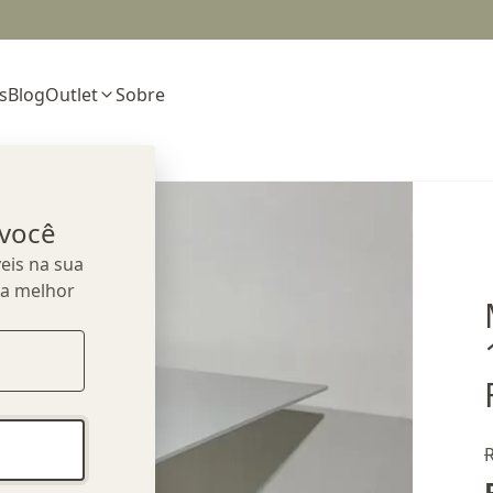
s
Blog
Outlet
Sobre
 você
eis na sua
ua melhor
R