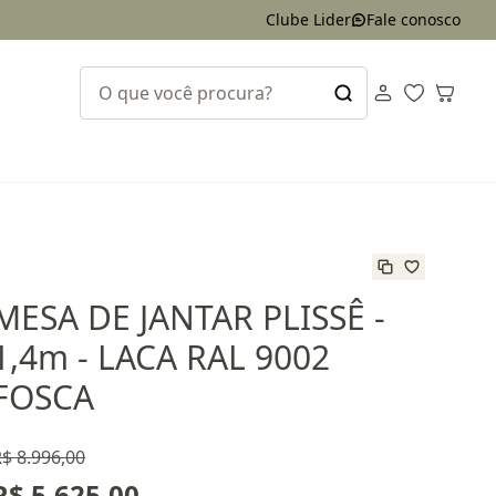
Clube Lider
Fale conosco
MESA DE JANTAR PLISSÊ -
1,4m - LACA RAL 9002
FOSCA
$ 8.996,00
R$ 5.625,00