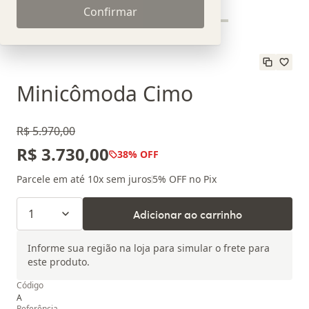
Confirmar
Minicômoda Cimo
R$ 5.970,00
R$ 3.730,00
38
% OFF
Parcele em até
10
x sem juros
5
% OFF no Pix
1
Adicionar ao carrinho
Informe sua região na loja para simular o frete para
este produto.
Código
A
Referência