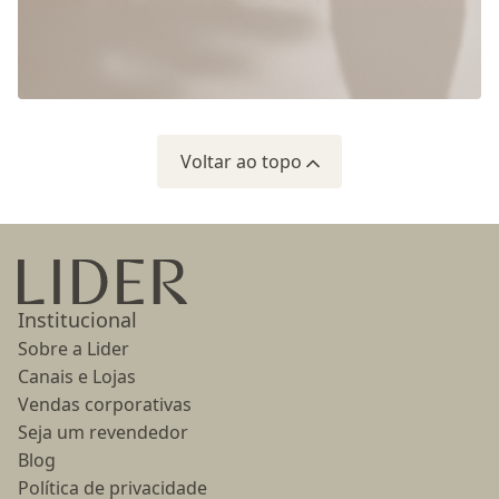
Voltar ao topo
Ir para a página inicial
Institucional
Sobre a Lider
Canais e Lojas
Vendas corporativas
Seja um revendedor
Blog
Política de privacidade