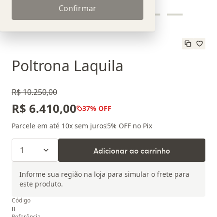
Confirmar
Poltrona Laquila
R$ 10.250,00
R$ 6.410,00
37
% OFF
Parcele em até
10
x sem juros
5
% OFF no Pix
1
Adicionar ao carrinho
Informe sua região na loja para simular o frete para
este produto.
Código
B
Referência