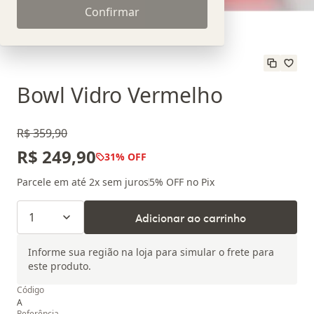
Confirmar
Bowl Vidro Vermelho
R$ 359,90
R$ 249,90
31
% OFF
Parcele em até
2
x sem juros
5
% OFF no Pix
1
Adicionar ao carrinho
Informe sua região na loja para simular o frete para
este produto.
Código
A
Referência