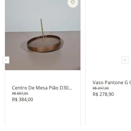
Vaso Pantone G C
Centro De Mesa Pião D30
R$ 397,90
R$ 887,00
R$ 278,90
Nogueira - Exclusivo Lider
R$ 384,00