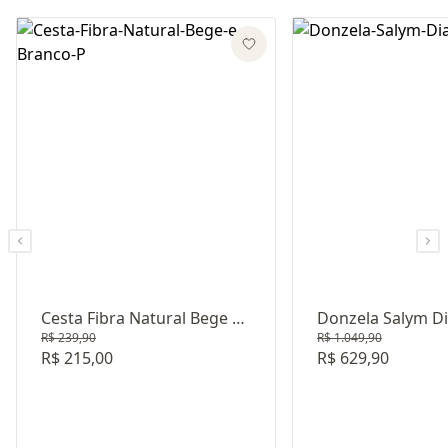
Cesta Fibra Natural Bege E
Donzela Salym 
R$ 239,90
R$ 1.049,90
Branco P
R$ 215,00
R$ 629,90