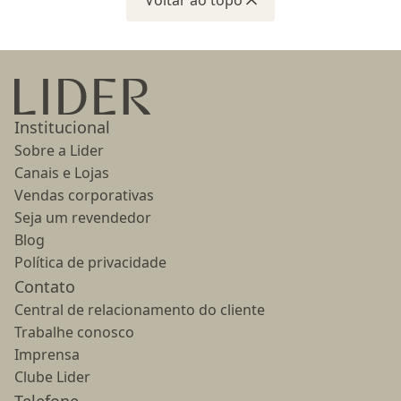
Voltar ao topo
Ir para a página inicial
Institucional
Sobre a Lider
Canais e Lojas
Vendas corporativas
Seja um revendedor
Blog
Política de privacidade
Contato
Central de relacionamento do cliente
Trabalhe conosco
Imprensa
Clube Lider