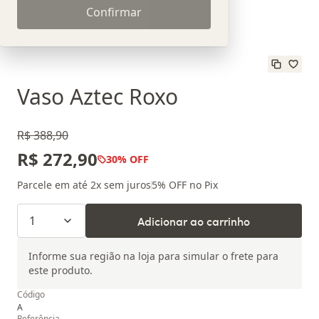
Confirmar
Vaso Aztec Roxo
R$ 388,90
R$ 272,90
30
% OFF
Parcele em até
2
x sem juros
5
% OFF no Pix
1
Adicionar ao carrinho
Informe sua região na loja para simular o frete para
este produto.
Código
A
Referência