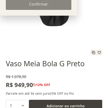
Confirmar
Vaso Meia Bola G Preto
R$ 1.078,90
R$ 949,90
12
% OFF
Parcele em até
9
x sem juros
5
% OFF no Pix
1
Adicionar ao carrinho