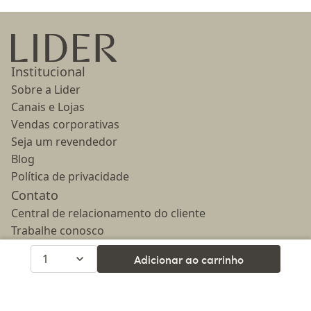
Ir para a página inicial
Institucional
Sobre a Lider
Canais e Lojas
Vendas corporativas
Seja um revendedor
Blog
Política de privacidade
Contato
Central de relacionamento do cliente
Trabalhe conosco
Imprensa
1
Adicionar ao carrinho
Clube Lider
Telefone
(37) 3244-0322