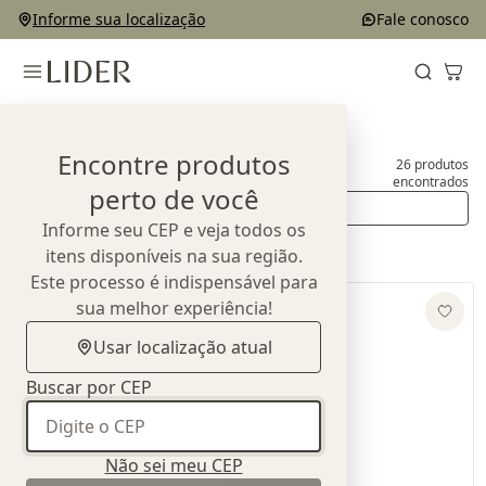
Informe sua localização
Fale conosco
Home
Outlet
Aparadores e Buffets
Encontre produtos
26
produtos
Aparadores e Buffets
encontrados
perto de você
Ordenar
Informe seu CEP e veja todos os
itens disponíveis na sua região.
Este processo é indispensável para
sua melhor experiência!
Usar localização atual
Buscar por CEP
Não sei meu CEP