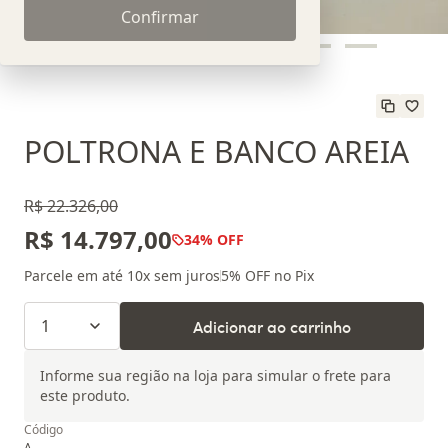
Confirmar
POLTRONA E BANCO AREIA
R$ 22.326,00
R$ 14.797,00
34
% OFF
Parcele em até
10
x sem juros
5
% OFF no Pix
1
Adicionar ao carrinho
Informe sua região na loja para simular o frete para
este produto.
Código
A