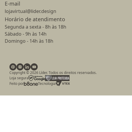
E-mail
lojavirtual@lider.design
Horário de atendimento
Segunda a sexta - 8h às 18h
Sábado - 9h às 14h
Domingo - 14h às 18h
Copyright ©
2026
Líder. Todos os direitos reservados.
Loja segura
Feito por
Tecnologia