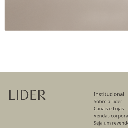
Ir para a página inicial
Institucional
Sobre a Lider
Canais e Lojas
Vendas corpora
Seja um revend