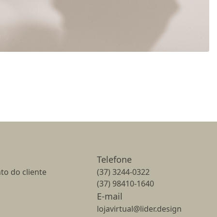
Telefone
to do cliente
(37) 3244-0322
(37) 98410-1640
E-mail
lojavirtual@lider.design