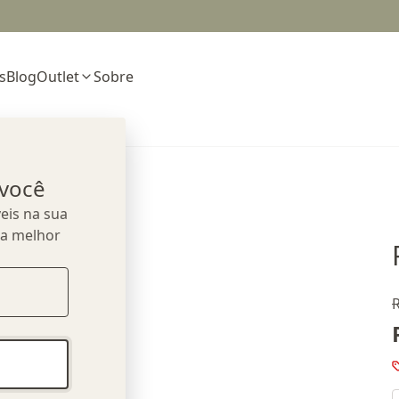
s
Blog
Outlet
Sobre
 você
eis na sua
ua melhor
R