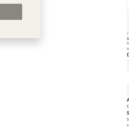
C
B
R
o
E
I
s