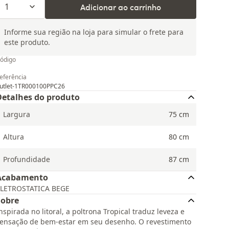
1
Adicionar ao carrinho
Informe sua região na loja para simular o frete para
este produto.
ódigo
eferência
utlet-1TR000100PPC26
Detalhes do produto
Largura
75
cm
Altura
80
cm
Profundidade
87
cm
Acabamento
LETROSTATICA BEGE
Sobre
nspirada no litoral, a poltrona Tropical traduz leveza e
ensação de bem-estar em seu desenho. O revestimento