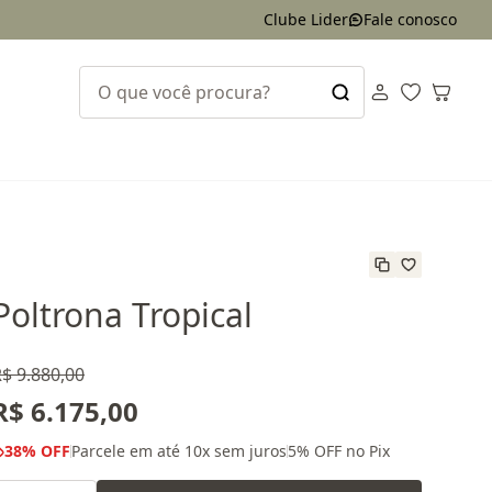
Clube Lider
Fale conosco
Poltrona Tropical
$ 9.880,00
R$ 6.175,00
38
% OFF
Parcele em até
10
x sem juros
5
% OFF no Pix