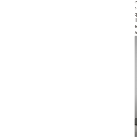
e
r
q
l
e
a