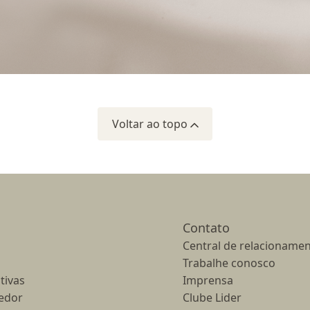
Voltar ao topo
Contato
Central de relacionamen
Trabalhe conosco
tivas
Imprensa
edor
Clube Lider