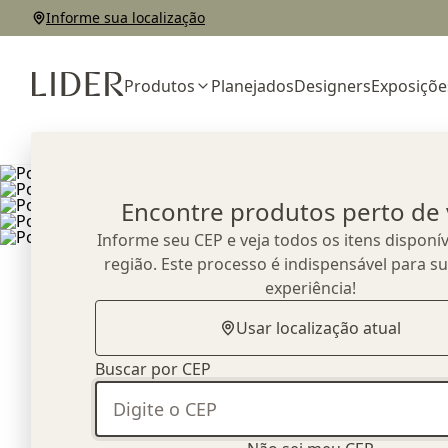
Informe sua localização
Produtos
Planejados
Designers
Exposiçõe
Home
Outlet
Área Externa
Poltrona Tropical - Corda Náutica
Encontre produtos perto de
Informe seu CEP e veja todos os itens disponív
região. Este processo é indispensável para s
experiência!
Usar localização atual
Buscar por CEP