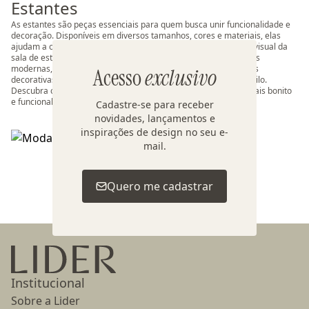
Estantes
As estantes são peças essenciais para quem busca unir funcionalidade e
decoração. Disponíveis em diversos tamanhos, cores e materiais, elas
ajudam a organizar livros, objetos e lembranças, valorizando o visual da
sala de estar, do home office ou até do quarto. Encontre estantes
modernas, estantes de madeira, estantes com nichos e estantes
Acesso
exclusivo
decorativas que transformam o ambiente com praticidade e estilo.
Descubra o modelo ideal para a sua casa e deixe seu espaço mais bonito
e funcional.
Cadastre-se para receber
novidades, lançamentos e
inspirações de design no seu e-
mail.
Voltar ao topo
Quero me cadastrar
Ir para a página inicial
Institucional
Sobre a Lider