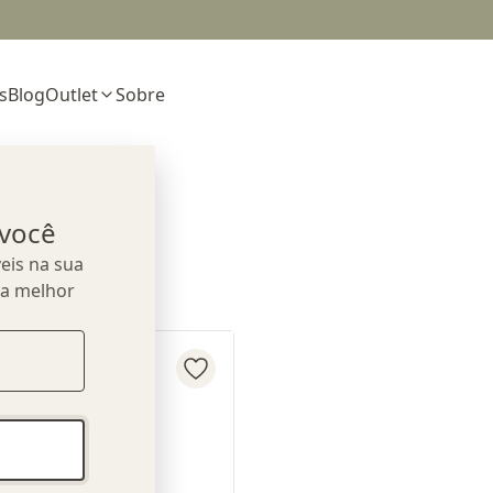
s
Blog
Outlet
Sobre
 você
eis na sua
ua melhor