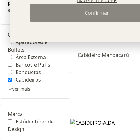
Não sei meu CEP
R$ 10
R$ 0
R$ 10
Confirmar
Categoria
Aparadores e
Buffets
Cabideiro Mandacarú
Área Externa
Bancos e Puffs
Banquetas
Cabideiros
Ver mais
Marca
Estúdio Líder de
Design