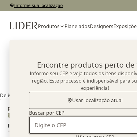
Informe sua localização
Produtos
Planejados
Designers
Exposiçõe
Home
Produtos
Cabideiros
Encontre produtos perto de
Cabideiros
Informe seu CEP e veja todos os itens disponív
5
produtos
encontrados
região. Este processo é indispensável para s
experiência!
Delivery Methods
Usar localização atual
Preço
Buscar por CEP
R$ 0