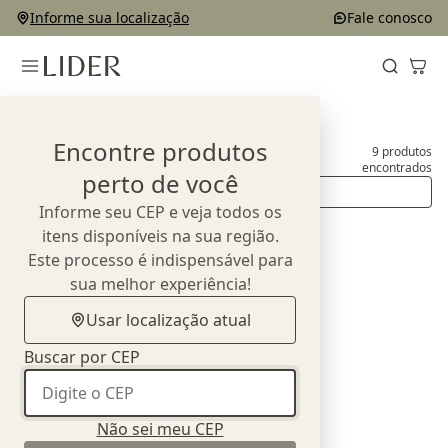
Informe sua localização
Fale conosco
Home
Produtos
Complementos e Decorações
Encontre produtos
9
produtos
Complementos e Decorações
encontrados
perto de você
Ordenar
Informe seu CEP e veja todos os
itens disponíveis na sua região.
Este processo é indispensável para
sua melhor experiência!
Usar localização atual
Buscar por CEP
Não sei meu CEP