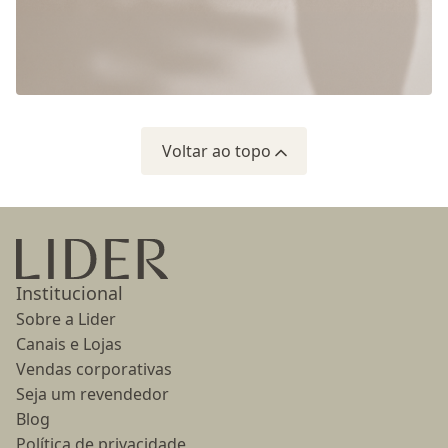
Voltar ao topo
Ir para a página inicial
Institucional
Sobre a Lider
Canais e Lojas
Vendas corporativas
Seja um revendedor
Blog
Política de privacidade