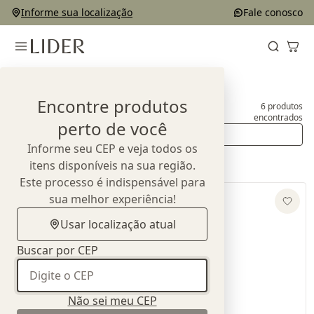
Informe sua localização
Fale conosco
Home
Produtos
Racks
Encontre produtos
6
produtos
Racks
encontrados
perto de você
Ordenar
Informe seu CEP e veja todos os
itens disponíveis na sua região.
Este processo é indispensável para
sua melhor experiência!
Usar localização atual
Buscar por CEP
Não sei meu CEP