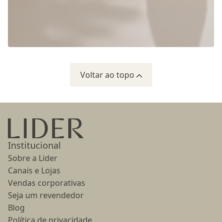
Voltar ao topo
Ir para a página inicial
Institucional
Sobre a Lider
Canais e Lojas
Vendas corporativas
Seja um revendedor
Blog
Política de privacidade