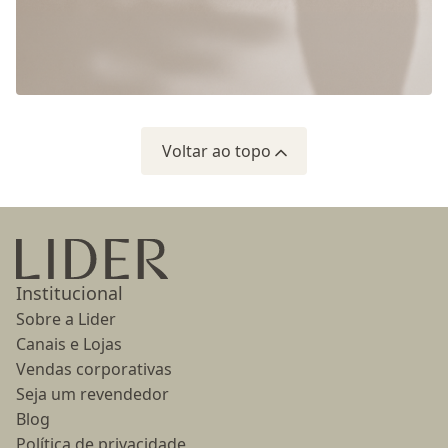
Voltar ao topo
Ir para a página inicial
Institucional
Sobre a Lider
Canais e Lojas
Vendas corporativas
Seja um revendedor
Blog
Política de privacidade