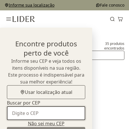
Informe sua localização
Fale conosco
Home
Produtos
Sofás
Encontre produtos
35
produtos
Sofás
encontrados
perto de você
Ordenar
Informe seu CEP e veja todos os
itens disponíveis na sua região.
Este processo é indispensável para
sua melhor experiência!
Usar localização atual
Buscar por CEP
Não sei meu CEP