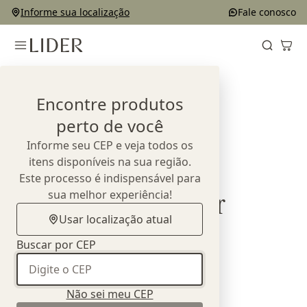
Informe sua localização
Fale conosco
Home
Sala de Jantar
Encontre produtos
Sala de Jantar
perto de você
Informe seu CEP e veja todos os
itens disponíveis na sua região.
Este processo é indispensável para
sua melhor experiência!
Mesas de Jantar
Usar localização atual
Ver todos
Buscar por CEP
Não sei meu CEP