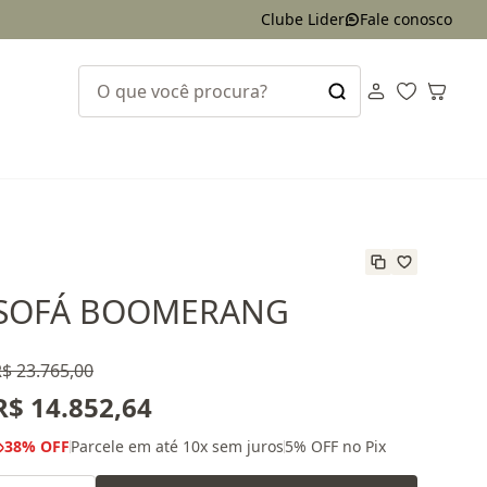
Clube Lider
Fale conosco
SOFÁ BOOMERANG
$ 23.765,00
R$ 14.852,64
38
% OFF
Parcele em até
10
x sem juros
5
% OFF no Pix