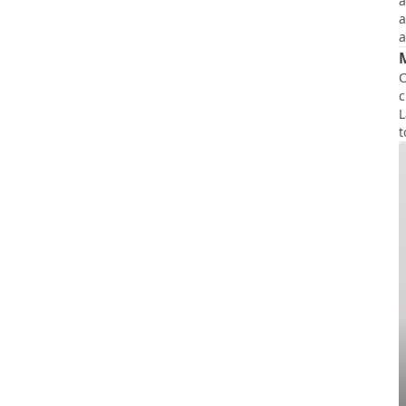
a
a
a
C
c
L
t