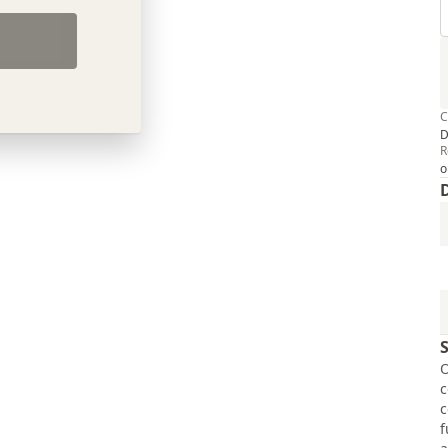
C
R
o
O
c
c
f