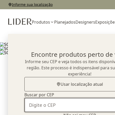
Informe sua localização
Produtos
Planejados
Designers
Exposiçõe
Home
Outlet
Sofás
SOFÁ BOOMERANG
Encontre produtos perto de
Informe seu CEP e veja todos os itens disponív
região. Este processo é indispensável para s
experiência!
Usar localização atual
Buscar por CEP