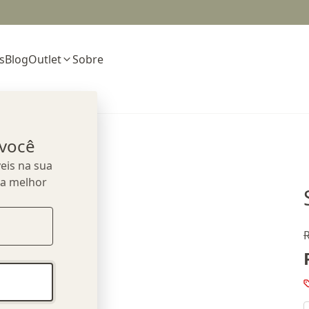
s
Blog
Outlet
Sobre
 você
eis na sua
ua melhor
R