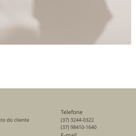
Telefone
to do cliente
(37) 3244-0322
(37) 98410-1640
E-mail