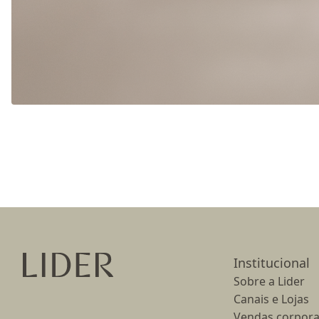
Ir para a página inicial
Institucional
Sobre a Lider
Canais e Lojas
Vendas corpora