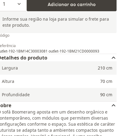
1
Adicionar ao carrinho
Informe sua região na loja para simular o frete para
este produto.
ódigo
D
eferência
utlet-192-1BM14C30003081 outlet-192-1BM21CD0000093
Detalhes do produto
Largura
210
cm
Altura
70
cm
Profundidade
90
cm
Sobre
 sofá Boomerang aposta em um desenho orgânico e
ontemporâneo, com módulos que permitem diversas
onfigurações conforme o espaço. Sua estética de caráter
uturista se adapta tanto a ambientes compactos quanto