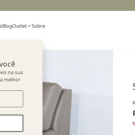
s
Blog
Outlet
Sobre
 você
eis na sua
ua melhor
R