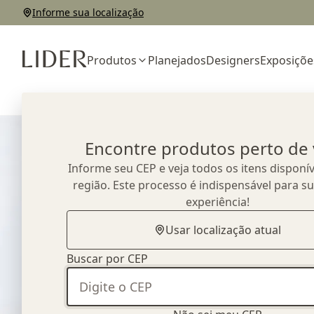
Informe sua localização
Produtos
Planejados
Designers
Exposiçõe
Home
Outlet
Sofás
Sofá Lot
Encontre produtos perto de
Informe seu CEP e veja todos os itens disponív
região. Este processo é indispensável para s
experiência!
Usar localização atual
Buscar por CEP