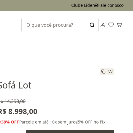
Clube Lider
Fale conosco
Sofá Lot
$ 14.398,00
R$ 8.998,00
38
% OFF
Parcele em até
10
x sem juros
5
% OFF no Pix