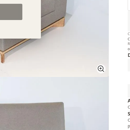
C
C
R
o
O
p