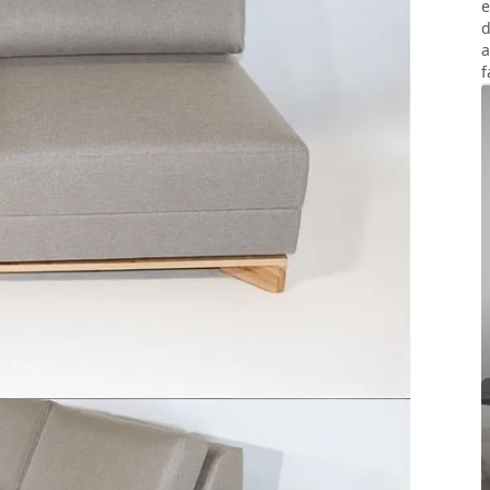
e
d
a
f