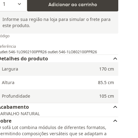
1
Adicionar ao carrinho
Informe sua região na loja para simular o frete para
este produto.
ódigo
eferência
utlet-546-1LO902100PPR26 outlet-546-1LO802100PPR26
Detalhes do produto
Largura
170
cm
Altura
85.5
cm
Profundidade
105
cm
Acabamento
CARVALHO NATURAL
Sobre
 sofá Lot combina módulos de diferentes formatos,
ermitindo composições versáteis que se adaptam a