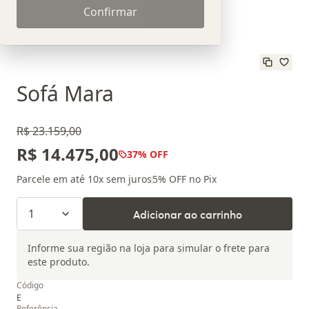
Confirmar
Sofá Mara
R$ 23.159,00
R$ 14.475,00
37
% OFF
Parcele em até
10
x sem juros
5
% OFF no Pix
1
Adicionar ao carrinho
Informe sua região na loja para simular o frete para
este produto.
Código
E
Referência