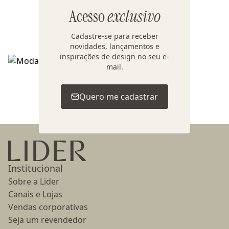
Acesso
exclusivo
Cadastre-se para receber
novidades, lançamentos e
inspirações de design no seu e-
mail.
Voltar ao topo
Quero me cadastrar
Ir para a página inicial
Institucional
Sobre a Lider
Canais e Lojas
Vendas corporativas
Seja um revendedor