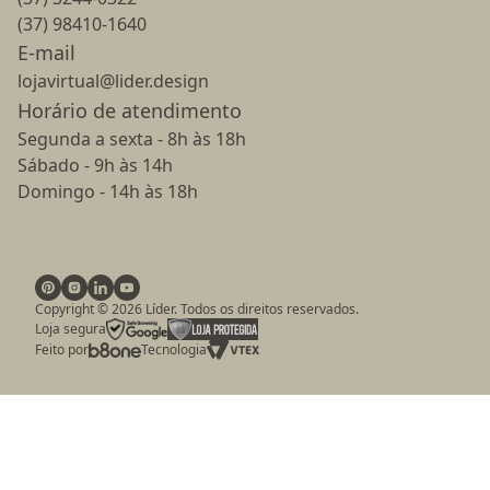
(37) 98410-1640
E-mail
lojavirtual@lider.design
Horário de atendimento
Segunda a sexta - 8h às 18h
Sábado - 9h às 14h
Domingo - 14h às 18h
Copyright ©
2026
Líder. Todos os direitos reservados.
Loja segura
Feito por
Tecnologia