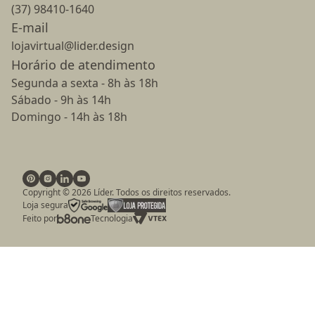
(37) 98410-1640
E-mail
lojavirtual@lider.design
Horário de atendimento
Segunda a sexta - 8h às 18h
Sábado - 9h às 14h
Domingo - 14h às 18h
Copyright ©
2026
Líder. Todos os direitos reservados.
Loja segura
Feito por
Tecnologia